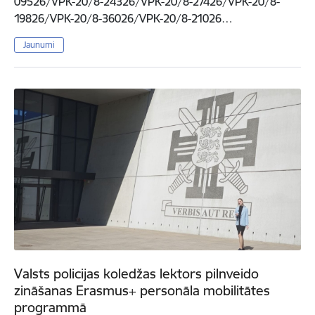
09526/VPK-20/8-24326/VPK-20/8-27426/VPK-20/8-
19826/VPK-20/8-36026/VPK-20/8-21026…
Jaunumi
Valsts policijas koledžas lektors pilnveido
zināšanas Erasmus+ personāla mobilitātes
programmā