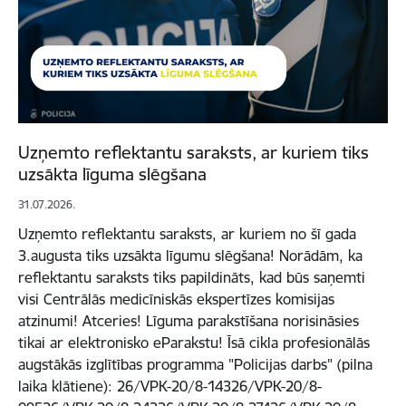
Uzņemto reflektantu saraksts, ar kuriem tiks
uzsākta līguma slēgšana
31.07.2026.
Uzņemto reflektantu saraksts, ar kuriem no šī gada
3.augusta tiks uzsākta līgumu slēgšana! Norādām, ka
reflektantu saraksts tiks papildināts, kad būs saņemti
visi Centrālās medicīniskās ekspertīzes komisijas
atzinumi! Atceries! Līguma parakstīšana norisināsies
tikai ar elektronisko eParakstu! Īsā cikla profesionālās
augstākās izglītības programma "Policijas darbs" (pilna
laika klātiene): 26/VPK-20/8-14326/VPK-20/8-