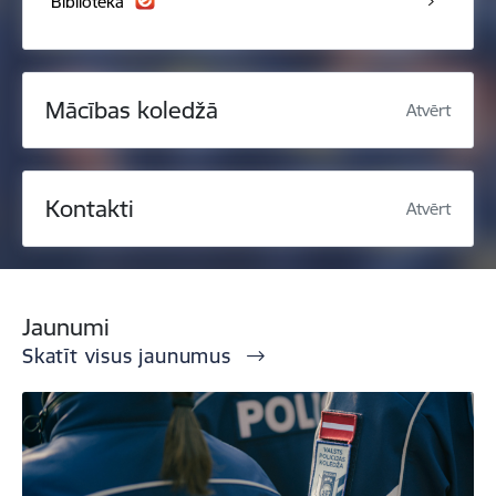
Bibliotēka
Mācības koledžā
Atvērt
Kontakti
Atvērt
Jaunumi
Skatīt visus jaunumus