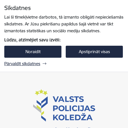
Pāriet uz lapas saturu
Sīkdatnes
Spied
lai meklētu
Enter
Lai šī tīmekļvietne darbotos, tā izmanto obligāti nepieciešamās
sīkdatnes. Ar Jūsu piekrišanu papildus šajā vietnē var tikt
izmantotas statistikas un sociālo mediju sīkdatnes.
Lūdzu, atzīmējiet savu izvēli:
Noraidīt
Apstiprināt visas
Pārvaldīt sīkdatnes
Valsts policijas koledža