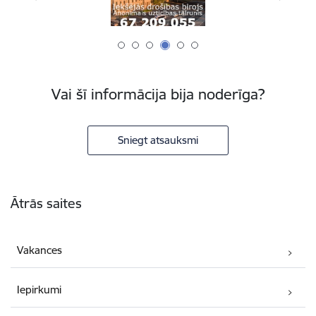
Vai šī informācija bija noderīga?
Sniegt atsauksmi
Kājene
Ātrās saites
Vakances
Iepirkumi