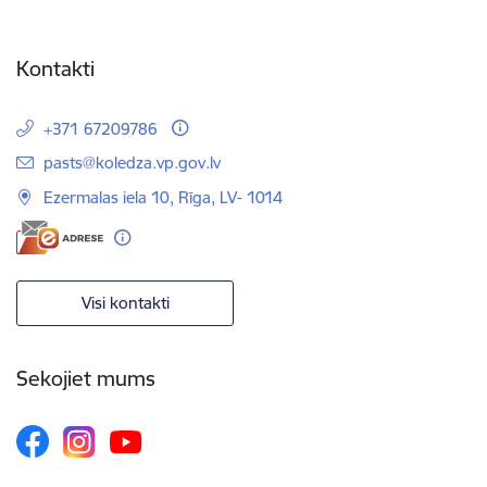
Kontakti
+371 67209786
E-pasts:
pasts@koledza.vp.gov.lv
Ezermalas iela 10, Rīga, LV- 1014
Visi kontakti
Sekojiet mums