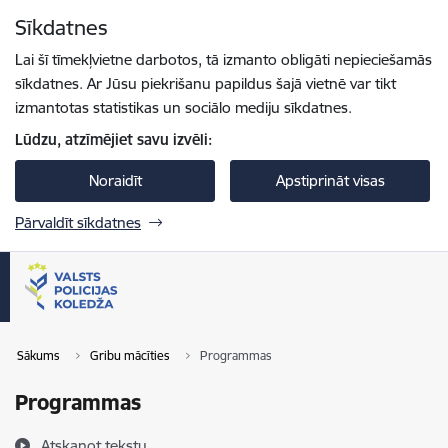
Pāriet uz lapas saturu
Sīkdatnes
Spied
lai meklētu
Enter
Lai šī tīmekļvietne darbotos, tā izmanto obligāti nepieciešamās
sīkdatnes. Ar Jūsu piekrišanu papildus šajā vietnē var tikt
izmantotas statistikas un sociālo mediju sīkdatnes.
Lūdzu, atzīmējiet savu izvēli:
Noraidīt
Apstiprināt visas
Pārvaldīt sīkdatnes
Sākums
Gribu mācīties
Programmas
Programmas
Atskaņot tekstu