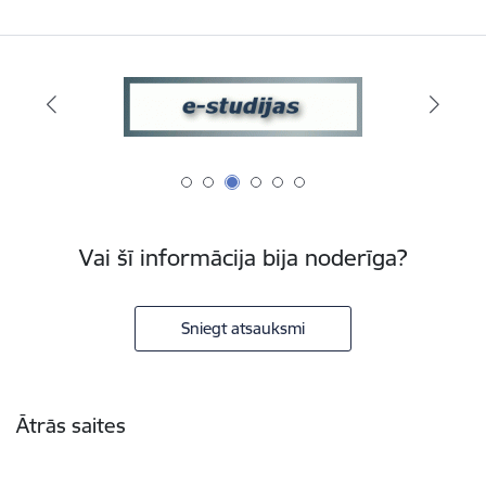
Vai šī informācija bija noderīga?
Sniegt atsauksmi
Kājene
Ātrās saites