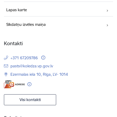
Lapas karte
Sīkdatņu izvēles maiņa
Kontakti
+371 67209786
E-pasts:
pasts@koledza.vp.gov.lv
Ezermalas iela 10, Rīga, LV- 1014
Visi kontakti