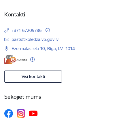
Kontakti
+371 67209786
E-pasts:
pasts@koledza.vp.gov.lv
Ezermalas iela 10, Rīga, LV- 1014
Visi kontakti
Sekojiet mums