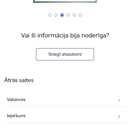
Vai šī informācija bija noderīga?
Sniegt atsauksmi
Kājene
Ātrās saites
Vakances
Iepirkumi