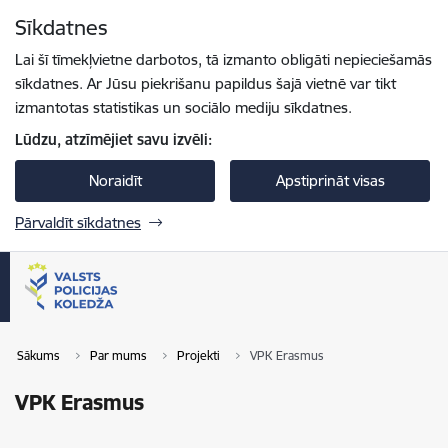
Pāriet uz lapas saturu
Sīkdatnes
Spied
lai meklētu
Enter
Lai šī tīmekļvietne darbotos, tā izmanto obligāti nepieciešamās
sīkdatnes. Ar Jūsu piekrišanu papildus šajā vietnē var tikt
izmantotas statistikas un sociālo mediju sīkdatnes.
Lūdzu, atzīmējiet savu izvēli:
Noraidīt
Apstiprināt visas
Pārvaldīt sīkdatnes
Sākums
Par mums
Projekti
VPK Erasmus
VPK Erasmus