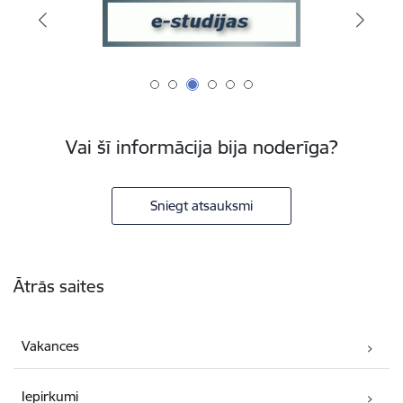
Vai šī informācija bija noderīga?
Sniegt atsauksmi
Kājene
Ātrās saites
Vakances
Iepirkumi