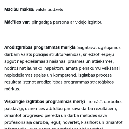
Mācību maksa:
valsts budžets
Mācīties var:
pilngadīga persona ar vidējo izglītību
Arodizglītības programmas mērķis
: Sagatavot izglītojamos
darbam Valsts policijas struktūrvienībās, sniedzot iespēju
apgūt nepieciešamās zināšanas, prasmes un attieksmes,
nodrošināt jaunāko inspektoru amata pienākumu veikšanai
nepieciešamās spējas un kompetenci. Izglītības procesa
rezultātā īstenot arodizglītības programmas stratēģiskos
mērķus.
Vispārīgie izglītības programmas mērķi
– iemācīt darboties
patstāvīgi, uzņemties atbildību par sava darba rezultātiem,
izmantot progresīvo pieredzi un darba metodes savā
profesionālajā darbībā, iegūt, novērtēt, klasificēt un izmantot