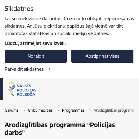
Pāriet uz lapas saturu
Sīkdatnes
Spied
lai meklētu
Enter
Lai šī tīmekļvietne darbotos, tā izmanto obligāti nepieciešamās
sīkdatnes. Ar Jūsu piekrišanu papildus šajā vietnē var tikt
izmantotas statistikas un sociālo mediju sīkdatnes.
Lūdzu, atzīmējiet savu izvēli:
Noraidīt
Apstiprināt visas
Pārvaldīt sīkdatnes
Sākums
Gribu mācīties
Programmas
Arodizglītības programma “
Arodizglītības programma “Policijas
darbs”