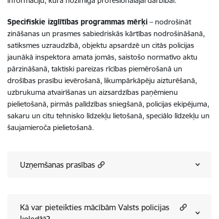
informāciju, kura nozīmīga profesionālajai darbībai.
Specifiskie izglītības programmas mērķi
– nodrošināt
zināšanas un prasmes sabiedriskās kārtības nodrošināšanā,
satiksmes uzraudzībā, objektu apsardzē un citās policijas
jaunākā inspektora amata jomās, saistošo normatīvo aktu
pārzināšanā, taktiski pareizas rīcības piemērošanā un
drošības prasību ievērošanā, likumpārkāpēju aizturēšanā,
uzbrukuma atvairīšanas un aizsardzības paņēmienu
pielietošanā, pirmās palīdzības sniegšanā, policijas ekipējuma,
sakaru un citu tehnisko līdzekļu lietošanā, speciālo līdzekļu un
šaujamieroča pielietošanā.
Uzņemšanas prasības
Kā var pieteikties mācībām Valsts policijas