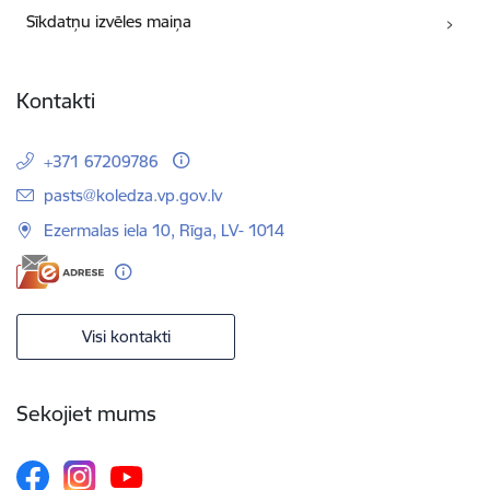
Sīkdatņu izvēles maiņa
Kontakti
+371 67209786
E-pasts:
pasts@koledza.vp.gov.lv
Ezermalas iela 10, Rīga, LV- 1014
Visi kontakti
Sekojiet mums