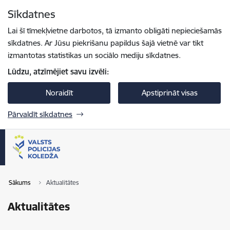
Pāriet uz lapas saturu
Sīkdatnes
Spied
lai meklētu
Enter
Lai šī tīmekļvietne darbotos, tā izmanto obligāti nepieciešamās
sīkdatnes. Ar Jūsu piekrišanu papildus šajā vietnē var tikt
izmantotas statistikas un sociālo mediju sīkdatnes.
Lūdzu, atzīmējiet savu izvēli:
Noraidīt
Apstiprināt visas
Pārvaldīt sīkdatnes
Sākums
Aktualitātes
Aktualitātes