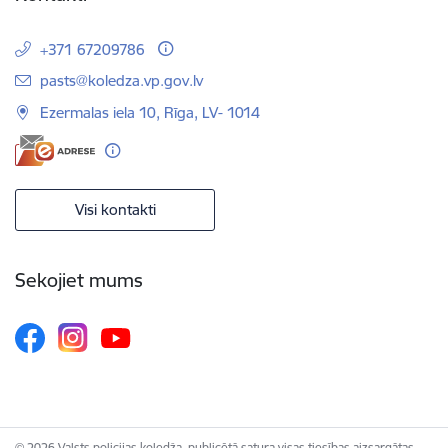
+371 67209786
E-pasts:
pasts@koledza.vp.gov.lv
Ezermalas iela 10, Rīga, LV- 1014
Visi kontakti
Sekojiet mums
© 2026 Valsts policijas koledža, publicētā satura visas tiesības aizsargātas.