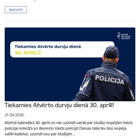
Jaunumi
Tiekamies Atvērto durvju dienā 30. aprīlī!
21.04.2026.
Atzīmē kalendārā 30. aprīli un nāc uzzināt vairāk par studiju iespējām Valsts
policijas koledžā un dienestu Valsts policijā! Dienas laikā tev būs iespēja
satikt kadetus, uzzināt visu par studijām…