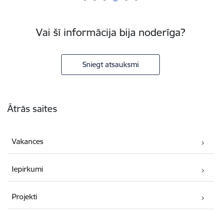
Vai šī informācija bija noderīga?
Sniegt atsauksmi
Kājene
Ātrās saites
Vakances
Iepirkumi
Projekti