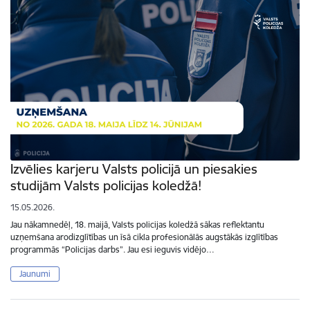
Izvēlies karjeru Valsts policijā un piesakies
studijām Valsts policijas koledžā!
15.05.2026.
Jau nākamnedēļ, 18. maijā, Valsts policijas koledžā sākas reflektantu
uzņemšana arodizglītības un īsā cikla profesionālās augstākās izglītības
programmās “Policijas darbs”. Jau esi ieguvis vidējo…
Jaunumi