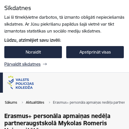
Pāriet uz lapas saturu
Sīkdatnes
Spied
lai meklētu
Enter
Lai šī tīmekļvietne darbotos, tā izmanto obligāti nepieciešamās
sīkdatnes. Ar Jūsu piekrišanu papildus šajā vietnē var tikt
izmantotas statistikas un sociālo mediju sīkdatnes.
Lūdzu, atzīmējiet savu izvēli:
Noraidīt
Apstiprināt visas
Pārvaldīt sīkdatnes
Sākums
Aktualitātes
Erasmus+ personāla apmaiņas nedēļa partneraug
Erasmus+ personāla apmaiņas nedēļa
partneraugstskolā Mykolas Romeris