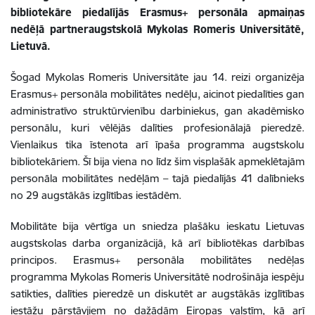
bibliotekāre piedalījās Erasmus+ personāla apmaiņas
nedēļā partneraugstskolā Mykolas Romeris Universitātē,
Lietuvā.
Šogad Mykolas Romeris Universitāte jau 14. reizi organizēja
Erasmus+ personāla mobilitātes nedēļu, aicinot piedalīties gan
administratīvo struktūrvienību darbiniekus, gan akadēmisko
personālu, kuri vēlējās dalīties profesionālajā pieredzē.
Vienlaikus tika īstenota arī īpaša programma augstskolu
bibliotekāriem. Šī bija viena no līdz šim visplašāk apmeklētajām
personāla mobilitātes nedēļām – tajā piedalījās 41 dalībnieks
no 29 augstākās izglītības iestādēm.
Mobilitāte bija vērtīga un sniedza plašāku ieskatu Lietuvas
augstskolas darba organizācijā, kā arī bibliotēkas darbības
principos. Erasmus+ personāla mobilitātes nedēļas
programma Mykolas Romeris Universitātē nodrošināja iespēju
satikties, dalīties pieredzē un diskutēt ar augstākās izglītības
iestāžu pārstāvjiem no dažādām Eiropas valstīm, kā arī