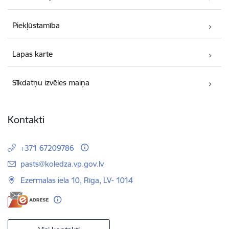
Piekļūstamība
Lapas karte
Sīkdatņu izvēles maiņa
Kontakti
+371 67209786
E-pasts:
pasts@koledza.vp.gov.lv
Ezermalas iela 10, Rīga, LV- 1014