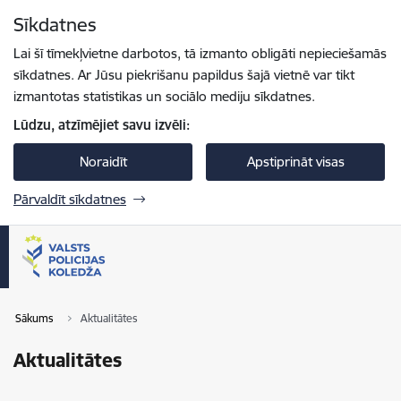
Pāriet uz lapas saturu
Sīkdatnes
Spied
lai meklētu
Enter
Lai šī tīmekļvietne darbotos, tā izmanto obligāti nepieciešamās
sīkdatnes. Ar Jūsu piekrišanu papildus šajā vietnē var tikt
izmantotas statistikas un sociālo mediju sīkdatnes.
Lūdzu, atzīmējiet savu izvēli:
Noraidīt
Apstiprināt visas
Pārvaldīt sīkdatnes
Sākums
Aktualitātes
Aktualitātes