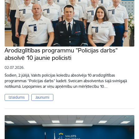
Arodizglītības programmu "Policijas darbs"
absolvē 10 jaunie policisti
02.07.2026.
Šodien, 2.jūlijā, Valsts policijas koledžu absolvēja 10 arodizglītības
programmas “Policijas darbs” kadeti. Sveicam absolventus šajā svinīgajā
notikumā. Lepojamies ar viņu apņēmību un mērķtiecību 10…
Izlaidums
Jaunumi