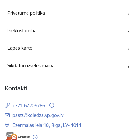
Privātuma politika
Piekļūstamība
Lapas karte
Sīkdatņu izvēles maiņa
Kontakti
+371 67209786
E-pasts:
pasts@koledza.vp.gov.lv
Ezermalas iela 10, Rīga, LV- 1014