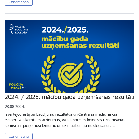
Uzņemšana
2024. / 2025. mācību gada uzņemšanas rezultāti
23.08.2024.
Izvērtējot iestājpārbaudījumu rezultātus un Centrālās medicīniskās
ekspertīzes komisijas atzinumus, Valsts policijas koledžas Uzņemšanas
komisija ir pieņēmusi lēmumu un uz mācību līgumu slēgšanu š…
Uzņemšana