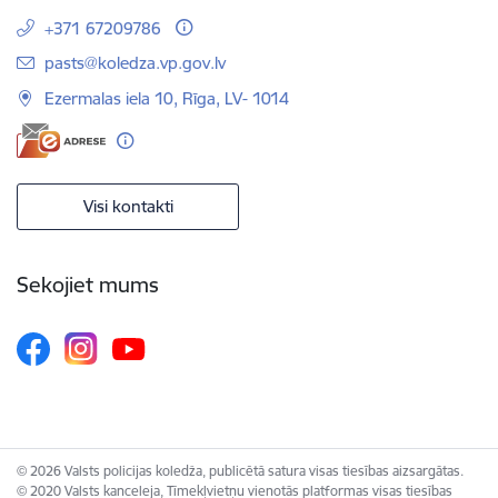
+371 67209786
E-pasts:
pasts@koledza.vp.gov.lv
Ezermalas iela 10, Rīga, LV- 1014
Visi kontakti
Sekojiet mums
© 2026 Valsts policijas koledža, publicētā satura visas tiesības aizsargātas.
© 2020 Valsts kanceleja, Tīmekļvietņu vienotās platformas visas tiesības