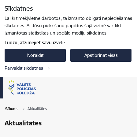
Pāriet uz lapas saturu
Sīkdatnes
Spied
lai meklētu
Enter
Lai šī tīmekļvietne darbotos, tā izmanto obligāti nepieciešamās
sīkdatnes. Ar Jūsu piekrišanu papildus šajā vietnē var tikt
izmantotas statistikas un sociālo mediju sīkdatnes.
Lūdzu, atzīmējiet savu izvēli:
Noraidīt
Apstiprināt visas
Pārvaldīt sīkdatnes
Sākums
Aktualitātes
Aktualitātes