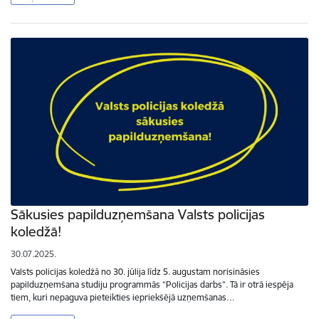
Sākusies papilduzņemšana Valsts policijas
koledžā!
30.07.2025.
Valsts policijas koledžā no 30. jūlija līdz 5. augustam norisināsies
papilduzņemšana studiju programmās “Policijas darbs”. Tā ir otrā iespēja
tiem, kuri nepaguva pieteikties iepriekšējā uzņemšanas…