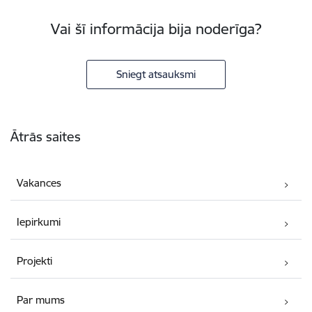
Vai šī informācija bija noderīga?
Sniegt atsauksmi
Kājene
Ātrās saites
Vakances
Iepirkumi
Projekti
Par mums