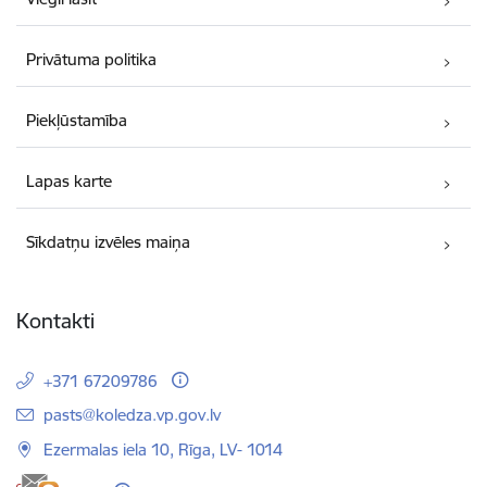
Privātuma politika
Piekļūstamība
Lapas karte
Sīkdatņu izvēles maiņa
Kontakti
+371 67209786
E-pasts:
pasts@koledza.vp.gov.lv
Ezermalas iela 10, Rīga, LV- 1014