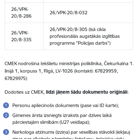
26/VPK-
26/VPK-20/8-032
20/8-286
26/VPK-20/8-305 (īsā cikla
26/VPK-
profesionālās augstākās izglītības
20/8-335
programma "Policijas darbs")
CMEK
nodrošina Iekšlietu ministrijas poliklīnika, Čiekurkalna 1.
līnijā 1, korpuss 1, Rīgā, LV-1026 (kontakti: 67829959,
67829975)
Dodoties uz CMEK,
līdzi jāņem
šādu dokumentu oriģināli
:
Personu apliecinošs dokuments (pase vai ID karte);
Ģimenes ārsta izsniegts izraksts par dzīves laikā
pārciestajām slimībām (U27 veidlapa);
Narkologa atzinums (izziņa) par veselības stāvokli (iekļauj
ziņas par alkohola pārmērīgu lietošanu, toksisko vielu