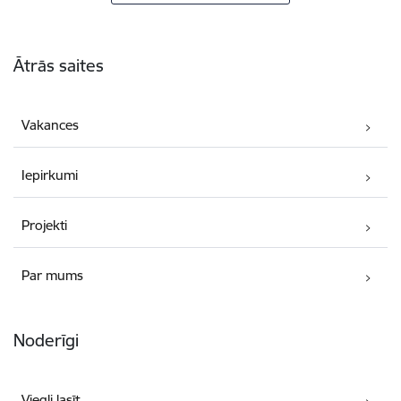
Kājene
Ātrās saites
Vakances
Iepirkumi
Projekti
Par mums
Noderīgi
Viegli lasīt