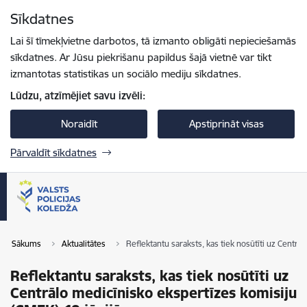
Pāriet uz lapas saturu
Sīkdatnes
Spied
lai meklētu
Enter
Lai šī tīmekļvietne darbotos, tā izmanto obligāti nepieciešamās
sīkdatnes. Ar Jūsu piekrišanu papildus šajā vietnē var tikt
izmantotas statistikas un sociālo mediju sīkdatnes.
Lūdzu, atzīmējiet savu izvēli:
Noraidīt
Apstiprināt visas
Pārvaldīt sīkdatnes
Sākums
Aktualitātes
Reflektantu saraksts, kas tiek nosūtīti uz Centrā
Reflektantu saraksts, kas tiek nosūtīti uz
Centrālo medicīnisko ekspertīzes komisiju