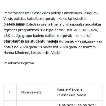
Pamatojoties uz Lejassaksijas policijas akadēmijas
ielūgumu,
Valsts policijas koledža (turpmāk – Koledža) izsludina
pieteikšanās
Koledžas pirmā līmeņa profesionālās augstākās
izglītības programmas “Policijas darbs” 39K, 40K, 41K, 42K,
43K studiju grupu kadetu dalībai
(turpmāk – konkurss)
Starptautiskajā studentu nedēļā
(turpmāk – Pasākums), kas
notiks no 2024.gada 18.marta līdz 2024.gada 22.martam
Hanna-Mindenē, Lejassaksijā, Vācijā.
Pasākuma loģistika:
Hanna-Mindene,
1.
Norises vieta:
Lejassaksija, Vācija
18.03.2024.-22.03.2024.