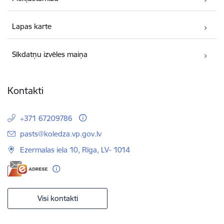
Lapas karte
Sīkdatņu izvēles maiņa
Kontakti
+371 67209786
E-pasts:
pasts@koledza.vp.gov.lv
Ezermalas iela 10, Rīga, LV- 1014
Visi kontakti