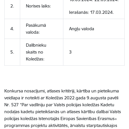
2.
Norises laiks:
Ierašanās: 17.03.2024.
Pasākumā
4.
Angļu valoda
valoda:
Dalībnieku
5.
skaits no
3
Koledžas:
Konkursa nosacījumi, atlases kritēriji, kārtība un pieteikuma
veidlapa ir noteikti ar Koledžas 2022.gada 9.augusta pavēli
Nr. 527
“Par vadlīniju par Valsts policijas koledžas Kadetu
nodaļas kadetu pieteikšanās un atlases kārtību dalībai Valsts
policijas koledžas īstenotajās Eiropas Savienības Erasmus+
programmas projektu aktivitātēs, ārvalstu starptautiskajos