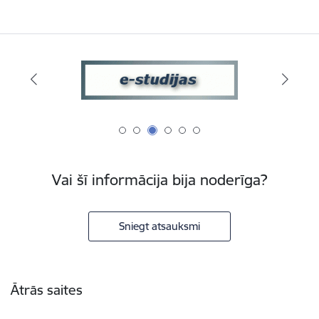
Vai šī informācija bija noderīga?
Sniegt atsauksmi
Kājene
Ātrās saites