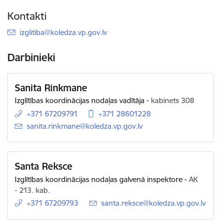
Kontakti
E-pasts:
izglitiba@koledza.vp.gov.lv
Darbinieki
Sanita Rinkmane
Izglītības koordinācijas nodaļas vadītāja
-
kabinets 308
+371 67209791
+371 28601228
E-pasts:
sanita.rinkmane@koledza.vp.gov.lv
Santa Reksce
Izglītības koordinācijas nodaļas galvenā inspektore
-
AK
- 213. kab.
+371 67209793
E-pasts:
santa.reksce@koledza.vp.gov.lv