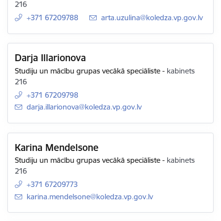
216
+371 67209788
E-pasts:
arta.uzulina@koledza.vp.gov.lv
Darja Illarionova
Studiju un mācību grupas vecākā speciāliste
-
kabinets
216
+371 67209798
E-pasts:
darja.illarionova@koledza.vp.gov.lv
Karina Mendelsone
Studiju un mācību grupas vecākā speciāliste
-
kabinets
216
+371 67209773
E-pasts:
karina.mendelsone@koledza.vp.gov.lv