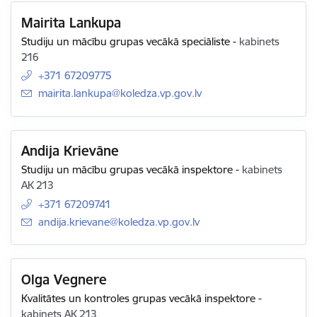
Mairita Lankupa
Studiju un mācību grupas vecākā speciāliste
-
kabinets
216
+371 67209775
E-pasts:
mairita.lankupa@koledza.vp.gov.lv
Andija Krievāne
Studiju un mācību grupas vecākā inspektore
-
kabinets
AK 213
+371 67209741
E-pasts:
andija.krievane@koledza.vp.gov.lv
Olga Vegnere
Kvalitātes un kontroles grupas vecākā inspektore
-
kabinets AK 213