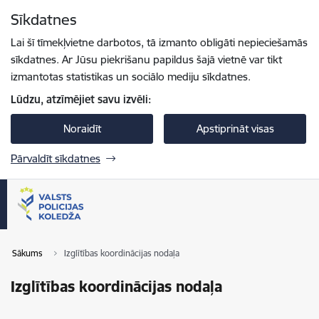
Pāriet uz lapas saturu
Sīkdatnes
Spied
lai meklētu
Enter
Lai šī tīmekļvietne darbotos, tā izmanto obligāti nepieciešamās
sīkdatnes. Ar Jūsu piekrišanu papildus šajā vietnē var tikt
izmantotas statistikas un sociālo mediju sīkdatnes.
Lūdzu, atzīmējiet savu izvēli:
Noraidīt
Apstiprināt visas
Pārvaldīt sīkdatnes
Sākums
Izglītības koordinācijas nodaļa
Izglītības koordinācijas nodaļa