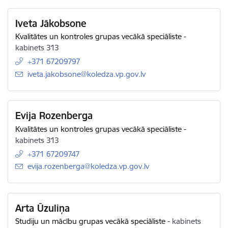
Iveta Jākobsone
Kvalitātes un kontroles grupas vecākā speciāliste
-
kabinets 313
+371 67209797
E-pasts:
iveta.jakobsone@koledza.vp.gov.lv
Evija Rozenberga
Kvalitātes un kontroles grupas vecākā speciāliste
-
kabinets 313
+371 67209747
E-pasts:
evija.rozenberga@koledza.vp.gov.lv
Arta Ūzuliņa
Studiju un mācību grupas vecākā speciāliste
-
kabinets