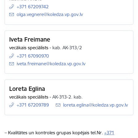
+371 67209742
E-pasts:
olga.vegnere@koledza.vp.gov.lv
Iveta Freimane
vecākais speciālists
-
kab. AK-313/2
+371 67090970
E-pasts:
iveta.freimane@koledza.vp.gov.lv
Loreta Eglina
vecākais speciālists
-
AK-313-2. kab.
+371 67209789
E-pasts:
loreta.eglina@koledza.vp.gov.lv
– Kvalitātes un kontroles grupas kopējais tel.Nr.
+371