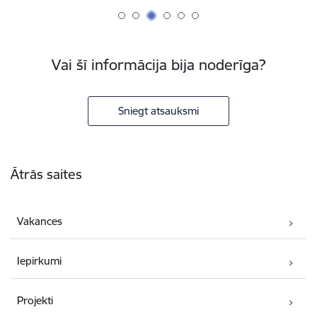
Vai šī informācija bija noderīga?
Sniegt atsauksmi
Kājene
Ātrās saites
Vakances
Iepirkumi
Projekti