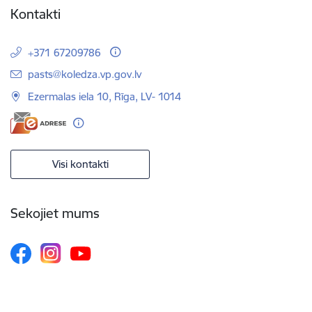
Kontakti
+371 67209786
E-pasts:
pasts@koledza.vp.gov.lv
Ezermalas iela 10, Rīga, LV- 1014
Visi kontakti
Sekojiet mums