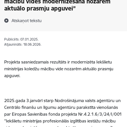
mācību vides modernizēšana nozarēm
aktuālo prasmju apguvei”
Atskaņot tekstu
Publicēts: 07.01.2025.
Atjaunināts: 18.06.2026.
Projekta sasniedzamais rezultāts ir modernizēta Iekšlietu
ministrijas koledžu mācību vide nozarēm aktuālo prasmju
apguvei.
2025.gada 3.janvārī starp Nodrošinājuma valsts aģentūru un
Centrālo finanšu un līgumu aģentūru parakstīta vienošanās
par Eiropas Savienības fonda projekta Nr.4.2.1.6/3/24/I/001
"Iekšlietu ministrijas profesionālās izglītības iestāžu mācību