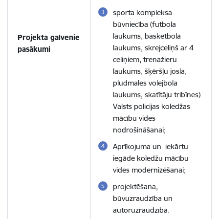
sporta kompleksa
būvniecība (futbola
laukums, basketbola
Projekta galvenie
laukums, skrejceliņš ar 4
pasākumi
celiņiem, trenažieru
laukums, šķēršļu josla,
pludmales volejbola
laukums, skatītāju tribīnes)
Valsts policijas koledžas
mācību vides
nodrošināšanai;
Aprīkojuma un iekārtu
iegāde koledžu mācību
vides modernizēšanai;
projektēšana,
būvuzraudzība un
autoruzraudzība.