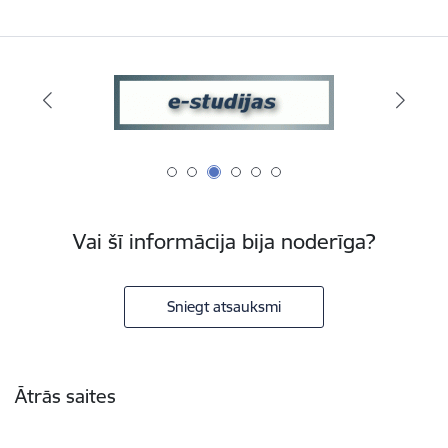
Vai šī informācija bija noderīga?
Sniegt atsauksmi
Kājene
Ātrās saites