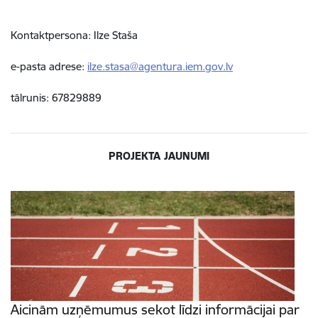
Kontaktpersona: Ilze Staša
e-pasta adrese:
ilze.stasa@agentura.iem.gov.lv
tālrunis: 67829889
PROJEKTA JAUNUMI
Aicinām uzņēmumus sekot līdzi informācijai par