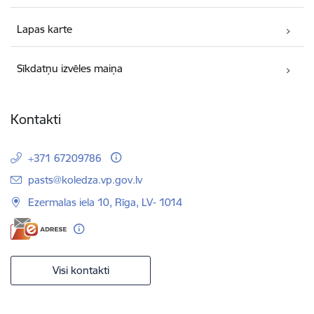
Lapas karte
Sīkdatņu izvēles maiņa
Kontakti
+371 67209786
E-pasts:
pasts@koledza.vp.gov.lv
Ezermalas iela 10, Rīga, LV- 1014
Visi kontakti