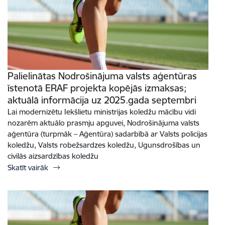
Palielinātas Nodrošinājuma valsts aģentūras
īstenotā ERAF projekta kopējās izmaksas;
aktuālā informācija uz 2025.gada septembri
Lai modernizētu Iekšlietu ministrijas koledžu mācību vidi
nozarēm aktuālo prasmju apguvei, Nodrošinājuma valsts
aģentūra (turpmāk – Aģentūra) sadarbībā ar Valsts policijas
koledžu, Valsts robežsardzes koledžu, Ugunsdrošības un
civilās aizsardzības koledžu
Skatīt vairāk