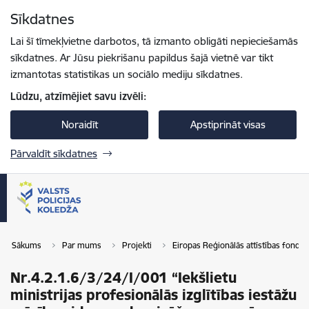
Pāriet uz lapas saturu
Sīkdatnes
Spied
lai meklētu
Enter
Lai šī tīmekļvietne darbotos, tā izmanto obligāti nepieciešamās
sīkdatnes. Ar Jūsu piekrišanu papildus šajā vietnē var tikt
izmantotas statistikas un sociālo mediju sīkdatnes.
Lūdzu, atzīmējiet savu izvēli:
Noraidīt
Apstiprināt visas
Pārvaldīt sīkdatnes
Sākums
Par mums
Projekti
Eiropas Reģionālās attīstības fonds
Nr.4.2.1.6/3/24/I/001 “Iekšlietu
ministrijas profesionālās izglītības iestāžu