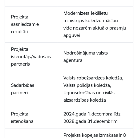
Modernizēta Iekšlietu
Projekta
ministrijas koledžu mācību
sasniedzamie
vide nozarēm aktuālo prasmju
rezultāti
apguvei
Projekta
Nodrošinājuma valsts
īstenotājs/vadošais
aģentūra
partneris
Valsts robežsardzes koledža,
Sadarbības
Valsts policijas koledža,
partneri
Ugunsdrošības un civilās
aizsardzības koledža
Projekta
2024.gada 1.decembra līdz
īstenošana
2028.gada 31.decembrim
Projekta kopējās izmaksas ir 8