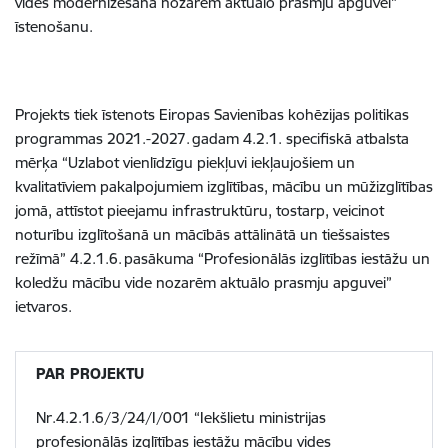
vides modernizēšana nozarēm aktuālo prasmju apguvei"
īstenošanu.
Projekts tiek īstenots Eiropas Savienības kohēzijas politikas
programmas 2021.-2027. gadam 4.2.1. specifiskā atbalsta
mērķa “Uzlabot vienlīdzīgu piekļuvi iekļaujošiem un
kvalitatīviem pakalpojumiem izglītības, mācību un mūžizglītības
jomā, attīstot pieejamu infrastruktūru, tostarp, veicinot
noturību izglītošanā un mācībās attālinātā un tiešsaistes
režīmā” 4.2.1.6. pasākuma “Profesionālās izglītības iestāžu un
koledžu mācību vide nozarēm aktuālo prasmju apguvei”
ietvaros.
PAR PROJEKTU
Nr.4.2.1.6/3/24/I/001 “Iekšlietu ministrijas
profesionālās izglītības iestāžu mācību vides