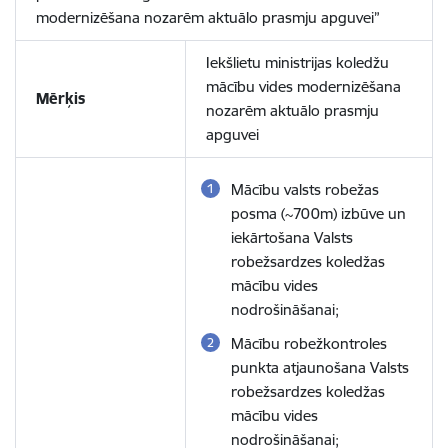
modernizēšana nozarēm aktuālo prasmju apguvei”
Iekšlietu ministrijas koledžu
mācību vides modernizēšana
Mērķis
nozarēm aktuālo prasmju
apguvei
Mācību valsts robežas
posma (~700m) izbūve un
iekārtošana Valsts
robežsardzes koledžas
mācību vides
nodrošināšanai;
Mācību robežkontroles
punkta atjaunošana Valsts
robežsardzes koledžas
mācību vides
nodrošināšanai;