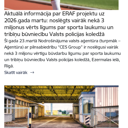
Aktuālā informācija par ERAF projektu uz
2026.gada martu: noslēgts vairāk nekā 3
miljonus vērts līgums par sporta laukumu un
tribīņu būvniecību Valsts policijas koledžā
Šī gada 23.martā Nodrošinājuma valsts aģentūra (turpmāk –
Aģentūra) ar pilnsabiedrību “CES Group” ir noslēgusi vairāk
nekā 3 miljonu vērtīgu būvdarbu līgumu par sporta laukumu
un tribīņu būvniecību Valsts policijas koledžā, Ezermalas ielā,
Rīgā.
Skatīt vairāk