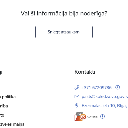
Vai šī informācija bija noderīga?
Sniegt atsauksmi
i
Kontakti
t
+371 67209786
E-pasts:
pasts@koledza.vp.gov.l
 politika
Ezermalas iela 10, Rīga,
mība
te
izvēles maiņa