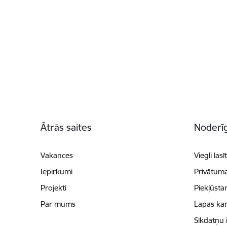
Kājene
Ātrās saites
Noderīg
Vakances
Viegli lasī
Iepirkumi
Privātuma
Projekti
Piekļūsta
Par mums
Lapas kar
Sīkdatņu 