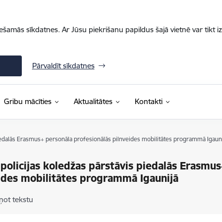
iešamās sīkdatnes. Ar Jūsu piekrišanu papildus šajā vietnē var tikt i
Pārvaldīt sīkdatnes
Gribu mācīties
Aktualitātes
Kontakti
piedalās Erasmus+ personāla profesionālās pilnveides mobilitātes programmā Igaun
 policijas koledžas pārstāvis piedalās Erasmu
ides mobilitātes programmā Igaunijā
ņot tekstu