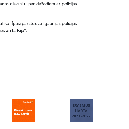
nto diskusiju par dažādiem ar policijas
fikā. Īpaši pārsteidza Igaunijas policijas
s arī Latvijā
”.