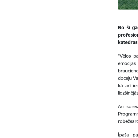
No šī ga
profesio
katedras
“Vēlos pa
emocijas 
braucieno
docēju Val
kā arī ie
līdzšinēj
Arī šorei
Programma
robežsard
Īpašu pa