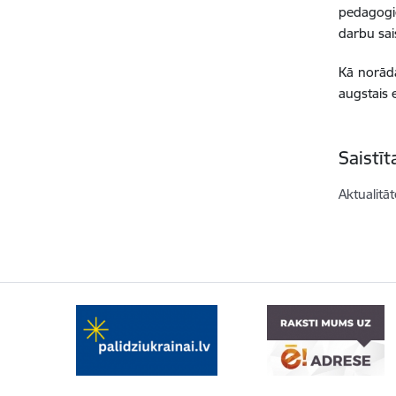
pedagogie
darbu sai
Kā norāda
augstais 
Saistī
Aktualitāt