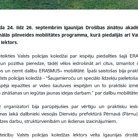
da 24. līdz 26. septembrim Igaunijas Drošības zinātņu akadē
nālās pilnveides mobilitātes programma
, kurā piedalījās arī
Va
 lektors.
teikties Valsts policijas koledžai par iespēju piedalīties šajā E
un pozitīva pieredze, tādēļ vēlos iedrošināt arī citus, izmantot 
s un ņemt dalību ERASMUS+ mobilitātē. Īpaši saistošas bija pra
sts policijas koledžā - “Šaujamieroču un speciālo līdzekļu pielietošan
spēja iepazīties ar video šautuves iespējām un to praktiski iz
ās zināšanas un iegūtas jaunas idejas darbam.” par dalību mobilitāt
z organizatori bija parūpējušies par vērtīgu un praktisku ieska
s laikā dalībnieki viesojās
Dienvidu prefektūrā Pērnavā (Pärnu)
zes darbu, struktūrvienībām un ikdienas izaicinājumiem.
teicību Valsts policijas koledžas lektors velta Igaunijas droš