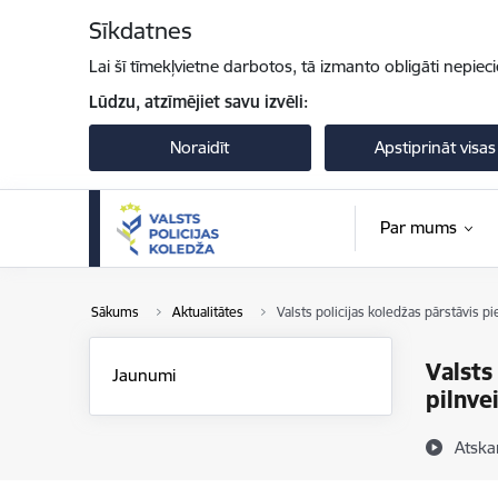
Pāriet uz lapas saturu
Sīkdatnes
Lai šī tīmekļvietne darbotos, tā izmanto obligāti nepiec
Lūdzu, atzīmējiet savu izvēli:
Noraidīt
Apstiprināt visas
Par mums
Sākums
Aktualitātes
Valsts policijas koledžas pārstāvis 
Valsts
Jaunumi
pilnve
Atska