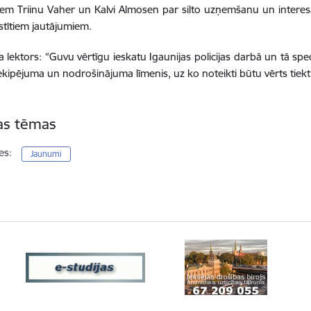
m Triinu Vaher un Kalvi Almosen par silto uzņemšanu un interesa
stītiem jautājumiem.
 lektors: “
Guvu vērtīgu ieskatu Igaunijas policijas darbā un tā speci
ekipējuma un nodrošinājuma līmenis, uz ko noteikti būtu vērts tiektie
tas tēmas
es:
Jaunumi