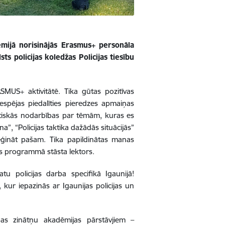
mijā norisinājās
Erasmus+ personāla
lsts policijas koledžas Policijas tiesību
RASMUS+ aktivitātē. Tika gūtas pozitīvas
iespējas piedalīties pieredzes apmaiņas
ktiskās nodarbības par tēmām, kuras es
a”, “Policijas taktika dažādās situācijās”
mēģināt pašam
. Tika papildinātas manas
es programmā stāsta lektors.
tu policijas darba specifikā Igaunijā!
, kur iepazinās ar
Igaunijas policijas un
ības zinātņu akadēmijas pārstāvjiem –