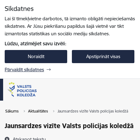
Pāriet uz lapas saturu
Sīkdatnes
Spied
lai meklētu
Enter
Lai šī tīmekļvietne darbotos, tā izmanto obligāti nepieciešamās
sīkdatnes. Ar Jūsu piekrišanu papildus šajā vietnē var tikt
izmantotas statistikas un sociālo mediju sīkdatnes.
Lūdzu, atzīmējiet savu izvēli:
Noraidīt
Apstiprināt visas
Pārvaldīt sīkdatnes
Sākums
Aktualitātes
Jaunsardzes vizīte Valsts policijas koledžā
Jaunsardzes vizīte Valsts policijas koledžā
Atskaņot tekstu