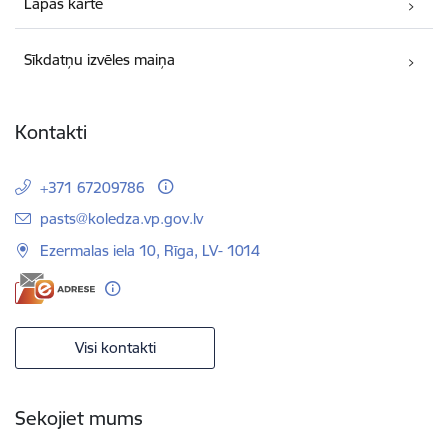
Lapas karte
Sīkdatņu izvēles maiņa
Kontakti
+371 67209786
E-pasts:
pasts@koledza.vp.gov.lv
Ezermalas iela 10, Rīga, LV- 1014
Visi kontakti
Sekojiet mums