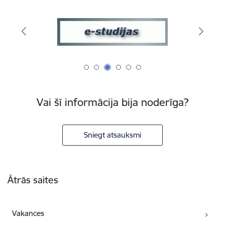
Vai šī informācija bija noderīga?
Sniegt atsauksmi
Kājene
Ātrās saites
Vakances