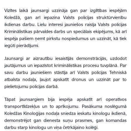
Vizītes laikā jaunsargi uzzināja gan par izglītības iespējām
Koledžā, gan arī iepazina Valsts policijas struktūrvienību
ikdienas darbu. Lielu interesi jauniešos raisīja Valsts policijas
Kriminālistikas pārvaldes darbs un speciālais ekipējums, kā arī
iespēja pašiem ņemt pirkstu nospiedumus un uzzināt, kā tiek
iegūti pierādījumi.
Jaunsargi ar aizrautību iesaistījās demonstrācijās, uzdodot
jautājumus un iepazīstot kriminālistikas procesu tuvplānā. Par
savu darbu jauniešiem stāstīja arī Valsts policijas Tehniskā
atbalsta nodaļa, ļaujot apskatīt dronus un uzzināt par to
pielietojumu policijas darbā.
Tāpat jaunsargiem bija iespēja apskatīt arī operatīvos
transportlīdzekļus un to aprīkojumu. Pasākuma noslēgumā
Koledžas Kinoloģijas nodaļa sniedza ieskatu kinologu ikdienā,
demonstrējot gan dienesta suņu prasmes, gan komandas
darbu starp kinologu un viņa četrkājaino kolēģi.