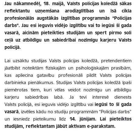
Jau nākamnedēļ, 18. maijā, Valsts policijas koledžā sākas
reflektantu uzņemšana arodizglītības un īsā cikla
profesionālās augstākās izglītības programmās “Policijas
darbs”. Jau esi ieguvis vidējo izglītību vai to iegūsi šī gada
vasarā, aicinām pieteikties studijām un spert pirmo soli
ceļā uz atbildīgu un sabiedrībai nozīmīgu karjeru Valsts
policijā.
Lai uzsāktu studijas Valsts policijas koledžā, pretendentiem
jāatbilst noteiktām fiziskajām un psiholoģiskajām prasībām,
kas apliecina gatavību profesionāli pildīt Valsts policijas
darbinieka pienākumus. Studijas Valsts policijas koledžā īpaši
piemērotas tiem, kuri vēlas veidot nozīmīgu un atbildīgu
karjeru sabiedrības labā. Ja tevi interesē dienests
Valsts policijā, esi ieguvis vidējo izglītību vai
iegūsi to šī gada
vasarā
, izvēlies kādu no studiju programmām “Policijas darbs”
un iesniedz pieteikumu līdz
14.
jūnijam.
Lai pieteiktos
studijām, reflektantam jābūt aktīvam e-parakstam.