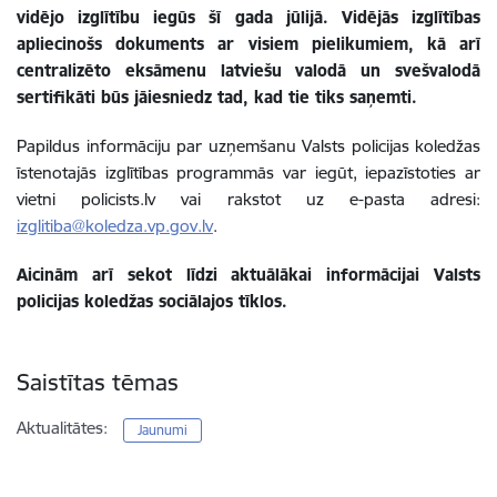
vidējo izglītību iegūs šī gada jūlijā. Vidējās izglītības
apliecinošs dokuments ar visiem pielikumiem, kā arī
centralizēto eksāmenu latviešu valodā un svešvalodā
sertifikāti būs jāiesniedz tad, kad tie tiks saņemti.
Papildus informāciju par uzņemšanu Valsts policijas koledžas
īstenotajās izglītības programmās var iegūt, iepazīstoties ar
vietni policists.lv vai rakstot uz e-pasta adresi:
izglitiba@koledza.vp.gov.lv
.
Aicinām arī sekot līdzi aktuālākai informācijai Valsts
policijas koledžas sociālajos tīklos.
Saistītas tēmas
Aktualitātes:
Jaunumi