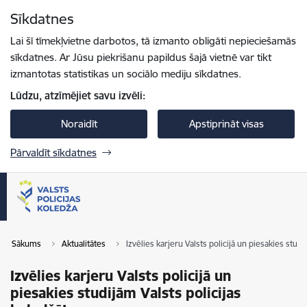
Pāriet uz lapas saturu
Sīkdatnes
Spied
lai meklētu
Enter
Lai šī tīmekļvietne darbotos, tā izmanto obligāti nepieciešamās
sīkdatnes. Ar Jūsu piekrišanu papildus šajā vietnē var tikt
izmantotas statistikas un sociālo mediju sīkdatnes.
Lūdzu, atzīmējiet savu izvēli:
Noraidīt
Apstiprināt visas
Pārvaldīt sīkdatnes
Sākums
Aktualitātes
Izvēlies karjeru Valsts policijā un piesakies studi
Izvēlies karjeru Valsts policijā un
piesakies studijām Valsts policijas