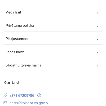
Viegli lasīt
Privātuma politika
Piekļūstamība
Lapas karte
Sīkdatņu izvēles maiņa
Kontakti
+371 67209786
E-pasts:
pasts@koledza.vp.gov.lv