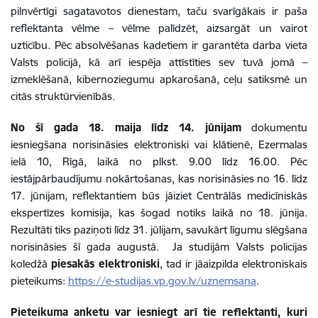
pilnvērtīgi sagatavotos dienestam, taču svarīgākais ir paša
reflektanta vēlme – vēlme palīdzēt, aizsargāt un vairot
uzticību. Pēc absolvēšanas kadetiem ir garantēta darba vieta
Valsts policijā, kā arī iespēja attīstīties sev tuvā jomā –
izmeklēšanā, kibernoziegumu apkarošanā, ceļu satiksmē un
citās struktūrvienībās.
No šī gada 18. maija līdz 14. jūnijam
dokumentu
iesniegšana norisināsies elektroniski vai klātienē, Ezermalas
ielā 10, Rīgā, laikā no plkst. 9.00 līdz 16.00. Pēc
iestājpārbaudījumu nokārtošanas, kas norisināsies no 16. līdz
17. jūnijam, reflektantiem būs jāiziet Centrālās medicīniskās
ekspertīzes komisija, kas šogad notiks laikā no 18. jūnija.
Rezultāti tiks paziņoti līdz 31. jūlijam, savukārt līgumu slēgšana
norisināsies šī gada augustā. Ja studijām
Valsts policijas
koledžā
piesakās elektroniski
, tad ir jāaizpilda elektroniskais
pieteikums:
https://e-studijas.vp.gov.lv/uznemsana
.
Pieteikuma anketu var iesniegt arī tie reflektanti, kuri