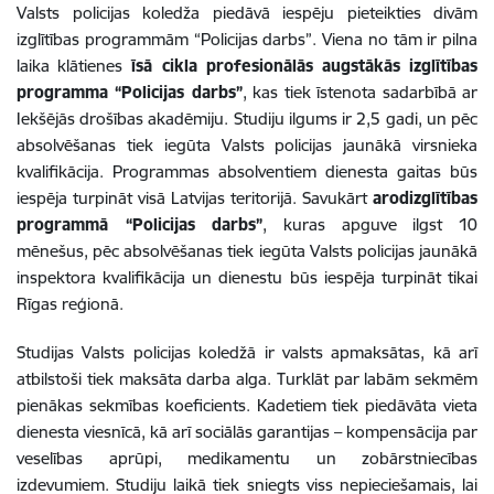
Valsts policijas koledža piedāvā iespēju pieteikties divām
izglītības programmām “Policijas darbs”. Viena no tām ir pilna
laika klātienes
īsā cikla profesionālās augstākās izglītības
programma “Policijas darbs”
, kas tiek īstenota sadarbībā ar
Iekšējās drošības akadēmiju. Studiju ilgums ir 2,5 gadi, un pēc
absolvēšanas tiek iegūta Valsts policijas jaunākā virsnieka
kvalifikācija. Programmas absolventiem dienesta gaitas būs
iespēja turpināt visā Latvijas teritorijā. Savukārt
arodizglītības
programmā “Policijas darbs”
, kuras apguve ilgst 10
mēnešus, pēc absolvēšanas tiek iegūta Valsts policijas jaunākā
inspektora kvalifikācija un dienestu būs iespēja turpināt tikai
Rīgas reģionā.
Studijas Valsts policijas koledžā ir valsts apmaksātas, kā arī
atbilstoši tiek maksāta darba alga. Turklāt par labām sekmēm
pienākas sekmības koeficients. Kadetiem tiek piedāvāta vieta
dienesta viesnīcā, kā arī sociālās garantijas – kompensācija par
veselības aprūpi, medikamentu un zobārstniecības
izdevumiem. Studiju laikā tiek sniegts viss nepieciešamais, lai