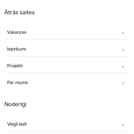
Kājene
Ātrās saites
Vakances
Iepirkumi
Projekti
Par mums
Noderīgi
Viegli lasīt