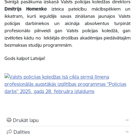
Svinīgā pasākuma izskaņā Valsts policijas koledžas direktors
Dmitrijs Homenko
izteica pateicību mācībspēkiem un
ikkatram, kurš ieguldījis savas zināšanas jaunajos Valsts
policijas darbiniekos un aicināja absolventus turpināt
profesionālo pilnveidi gan Valsts policijas koledžā, gan
izvēloties kādu no Iekšējās drošības akadēmijas piedāvātajām
bezmaksas studiju programmām.
Gods kalpot Latvijai!
Drukāt lapu
Dalīties