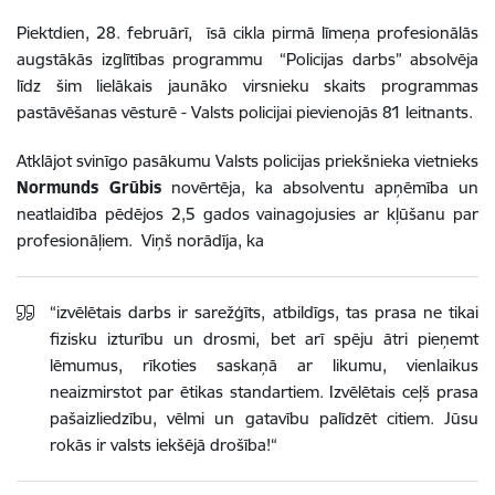
Piektdien, 28. februārī, īsā cikla pirmā līmeņa profesionālās
augstākās izglītības programmu “Policijas darbs” absolvēja
līdz šim lielākais jaunāko virsnieku skaits programmas
pastāvēšanas vēsturē - Valsts policijai pievienojās 81 leitnants.
Atklājot svinīgo pasākumu Valsts policijas priekšnieka vietnieks
Normunds Grūbis
novērtēja, ka absolventu apņēmība un
neatlaidība pēdējos 2,5 gados vainagojusies ar kļūšanu par
profesionāļiem. Viņš norādīja, ka
“izvēlētais darbs ir sarežģīts, atbildīgs, tas prasa ne tikai
fizisku izturību un drosmi, bet arī spēju ātri pieņemt
lēmumus, rīkoties saskaņā ar likumu, vienlaikus
neaizmirstot par ētikas standartiem. Izvēlētais ceļš prasa
pašaizliedzību, vēlmi un gatavību palīdzēt citiem. Jūsu
rokās ir valsts iekšējā drošība!“