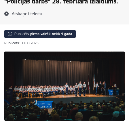
“Policijas darbs” 28. februāra izlaidums.
Atskaņot tekstu
Publicēts
pirms vairāk nekā 1 gada
Publicēts: 03.03.2025.