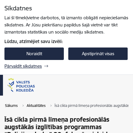
Pāriet uz lapas saturu
Sīkdatnes
Spied
lai meklētu
Enter
Lai šī tīmekļvietne darbotos, tā izmanto obligāti nepieciešamās
sīkdatnes. Ar Jūsu piekrišanu papildus šajā vietnē var tikt
izmantotas statistikas un sociālo mediju sīkdatnes.
Lūdzu, atzīmējiet savu izvēli:
Noraidīt
Apstiprināt visas
Pārvaldīt sīkdatnes
Sākums
Aktualitātes
Īsā cikla pirmā līmeņa profesionālās augstākās i
Īsā cikla pirmā līmeņa profesionālās
augstākās izglītības programmas