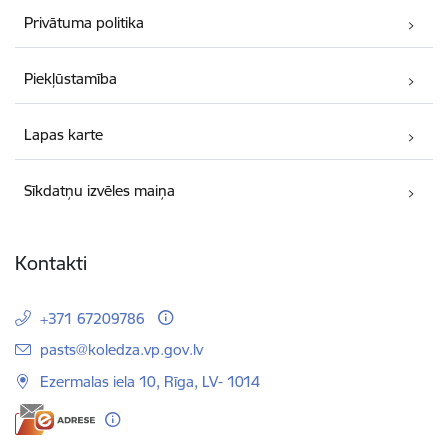
Privātuma politika
Piekļūstamība
Lapas karte
Sīkdatņu izvēles maiņa
Kontakti
+371 67209786
E-pasts:
pasts@koledza.vp.gov.lv
Ezermalas iela 10, Rīga, LV- 1014