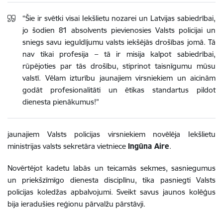
“Šie ir svētki visai Iekšlietu nozarei un Latvijas sabiedrībai,
jo šodien 81 absolvents pievienosies Valsts policijai un
sniegs savu ieguldījumu valsts iekšējās drošības jomā. Tā
nav tikai profesija – tā ir misija kalpot sabiedrībai,
rūpējoties par tās drošību, stiprinot taisnīgumu mūsu
valstī. Vēlam izturību jaunajiem virsniekiem un aicinām
godāt profesionalitāti un ētikas standartus pildot
dienesta pienākumus!”
jaunajiem Valsts policijas virsniekiem novēlēja Iekšlietu
ministrijas valsts sekretāra vietniece
Ingūna Aire
.
Novērtējot kadetu labās un teicamās sekmes, sasniegumus
un priekšzīmīgo dienesta disciplīnu, tika pasniegti Valsts
policijas koledžas apbalvojumi. Sveikt savus jaunos kolēģus
bija ieradušies reģionu pārvalžu pārstāvji.