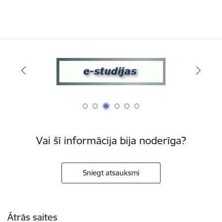
Vai šī informācija bija noderīga?
Sniegt atsauksmi
Kājene
Ātrās saites