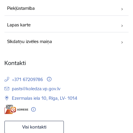
Piekļūstamība
Lapas karte
Sīkdatņu izvēles maiņa
Kontakti
+371 67209786
E-pasts:
pasts@koledza.vp.gov.lv
Ezermalas iela 10, Rīga, LV- 1014
Visi kontakti