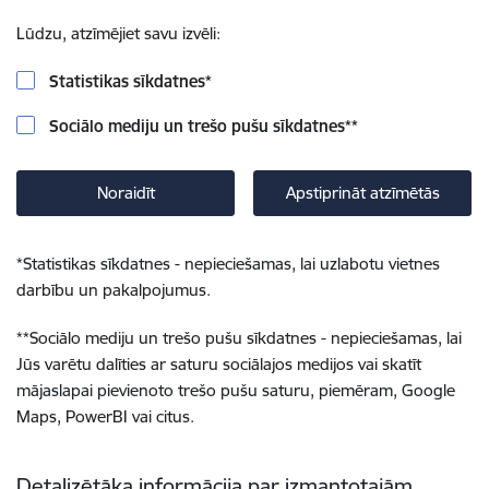
Lūdzu, atzīmējiet savu izvēli:
Statistikas sīkdatnes
*
Sociālo mediju un trešo pušu sīkdatnes
**
Noraidīt
Apstiprināt atzīmētās
*
Statistikas sīkdatnes - nepieciešamas, lai uzlabotu vietnes
darbību un pakalpojumus.
**
Sociālo mediju un trešo pušu sīkdatnes - nepieciešamas, lai
Jūs varētu dalīties ar saturu sociālajos medijos vai skatīt
mājaslapai pievienoto trešo pušu saturu, piemēram, Google
Maps, PowerBI vai citus.
Detalizētāka informācija par izmantotajām