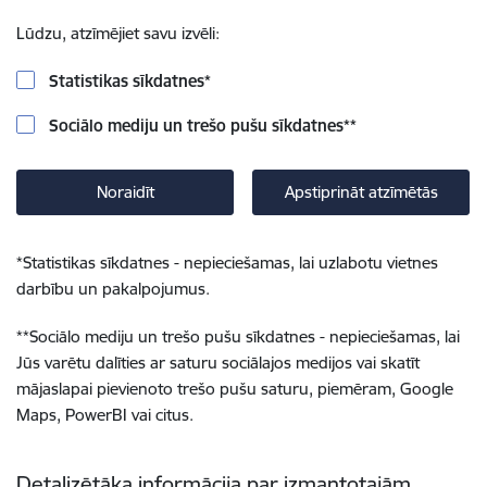
Lūdzu, atzīmējiet savu izvēli:
Statistikas sīkdatnes
*
Sociālo mediju un trešo pušu sīkdatnes
**
Noraidīt
Apstiprināt atzīmētās
*
Statistikas sīkdatnes - nepieciešamas, lai uzlabotu vietnes
darbību un pakalpojumus.
**
Sociālo mediju un trešo pušu sīkdatnes - nepieciešamas, lai
Jūs varētu dalīties ar saturu sociālajos medijos vai skatīt
mājaslapai pievienoto trešo pušu saturu, piemēram, Google
Maps, PowerBI vai citus.
Detalizētāka informācija par izmantotajām