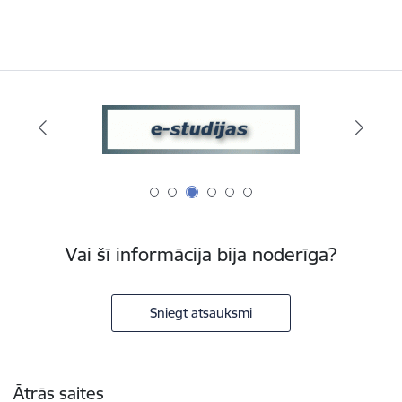
Vai šī informācija bija noderīga?
Sniegt atsauksmi
Kājene
Ātrās saites