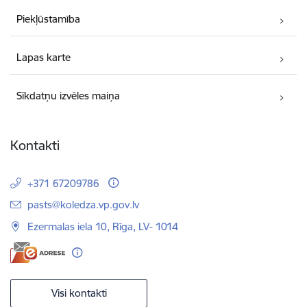
Piekļūstamība
Lapas karte
Sīkdatņu izvēles maiņa
Kontakti
+371 67209786
E-pasts:
pasts@koledza.vp.gov.lv
Ezermalas iela 10, Rīga, LV- 1014
Visi kontakti