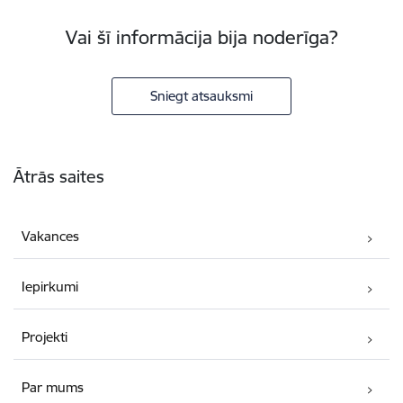
Vai šī informācija bija noderīga?
Sniegt atsauksmi
Kājene
Ātrās saites
Vakances
Iepirkumi
Projekti
Par mums