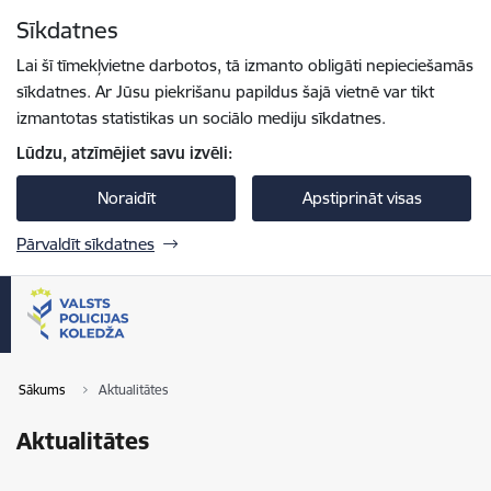
Pāriet uz lapas saturu
Sīkdatnes
Spied
lai meklētu
Enter
Lai šī tīmekļvietne darbotos, tā izmanto obligāti nepieciešamās
sīkdatnes. Ar Jūsu piekrišanu papildus šajā vietnē var tikt
izmantotas statistikas un sociālo mediju sīkdatnes.
Lūdzu, atzīmējiet savu izvēli:
Noraidīt
Apstiprināt visas
Pārvaldīt sīkdatnes
Sākums
Aktualitātes
Aktualitātes