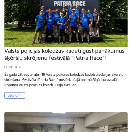
Valsts policijas koledžas kadeti gūst panākumus
šķēršļu skrējienu festivālā "Patria Race"!
08.10.2025.
Šā gada 28. septembrī 19 Valsts policijas koledžas kadeti piedalījās šķēršļu
skriešanas festivāla “Patria Race” noslēdzošajā posmā Rīgā, Lucavsalā!
Kopumā Valsts policijas koledžu šajā skrējienu…
Jaunumi