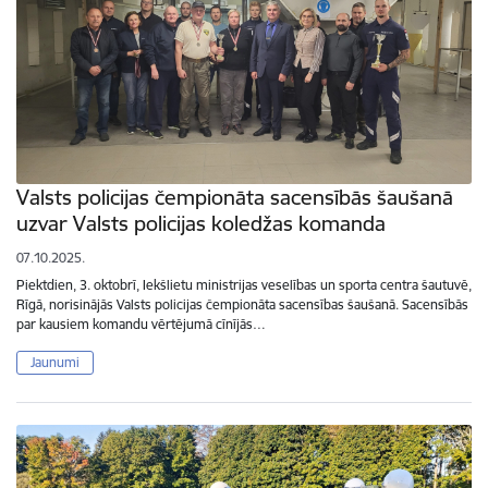
Valsts policijas čempionāta sacensībās šaušanā
uzvar Valsts policijas koledžas komanda
07.10.2025.
Piektdien, 3. oktobrī, Iekšlietu ministrijas veselības un sporta centra šautuvē,
Rīgā, norisinājās Valsts policijas čempionāta sacensības šaušanā. Sacensībās
par kausiem komandu vērtējumā cīnījās…
Jaunumi