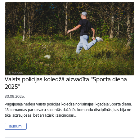
Valsts policijas koledžā aizvadīta “Sporta diena
2025”
30.09.2025.
Pagājušajā nedēļā Valsts policijas koledžā norisinājās ikgadējā Sporta diena.
18 komandas par uzvaru sacentās dažādās komandu disciplīnās, kas bija ne
tikai aizraujošas, bet arī fiziski izaicinošas…
Jaunumi