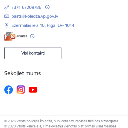
+371 67209786
E-pasts:
pasts@koledza.vp.gov.lv
Ezermalas iela 10, Rīga, LV- 1014
Visi kontakti
Sekojiet mums
© 2026 Valsts policijas koledža, publicētā satura visas tiesības aizsargātas.
© 2020 Valsts kanceleja, Tīmekļvietņu vienotās platformas visas tiesības