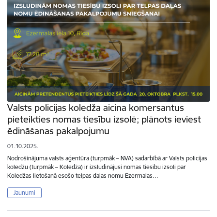
Valsts policijas koledža aicina komersantus
pieteikties nomas tiesību izsolē; plānots ieviest
ēdināšanas pakalpojumu
01.10.2025.
Nodrošinājuma valsts aģentūra (turpmāk – NVA) sadarbībā ar Valsts policijas
koledžu (turpmāk – Koledža) ir izsludinājusi nomas tiesību izsoli par
Koledžas lietošanā esošo telpas daļas nomu Ezermalas…
Jaunumi