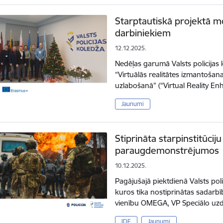
Starptautiskā projektā mo
darbiniekiem
12.12.2025.
Nedēļas garumā Valsts policijas
“Virtuālās realitātes izmantošan
uzlabošanā” (“Virtual Reality E
Jaunumi
Stiprināta starpinstitūciju
paraugdemonstrējumos
10.12.2025.
Pagājušajā piektdienā Valsts po
kuros tika nostiprinātas sadarb
vienību OMEGA, VP Speciālo uz
IDF
Jaunumi