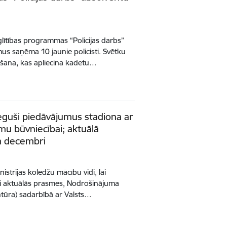
glītības programmas “Policijas darbs”
us saņēma 10 jaunie policisti. Svētku
ošana, kas apliecina kadetu…
ieguši piedāvājumus stadiona ar
mu būvniecībai; aktuālā
a decembri
istrijas koledžu mācību vidi, lai
ei aktuālās prasmes, Nodrošinājuma
tūra) sadarbībā ar Valsts…