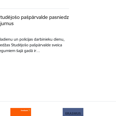
 Studējošo pašpārvalde pasniedz
ojumus
dadienu un policijas darbinieku dienu,
koledžas Studējošo pašpārvalde sveica
niegumiem šajā gadā ir…