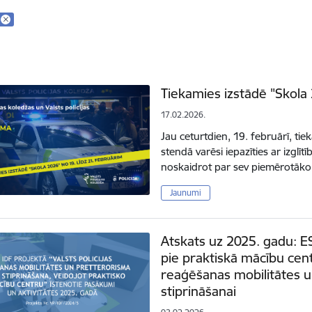
Tiekamies izstādē "Skola
17.02.2026.
Jau ceturtdien, 19. februārī, ti
stendā varēsi iepazīties ar izglīt
noskaidrot par sev piemērotāko
Jaunumi
Atskats uz 2025. gadu: E
pie praktiskā mācību centr
reaģēšanas mobilitātes u
stiprināšanai