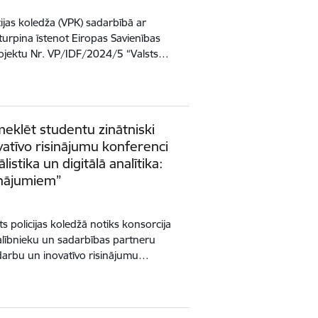
icijas koledža (VPK) sadarbībā ar
urpina īstenot Eiropas Savienības
projektu Nr. VP/IDF/2024/5 “Valsts…
eklēt studentu zinātniski
vatīvo risinājumu konferenci
listika un digitālā analītika:
inājumiem”
s policijas koledžā notiks konsorcija
alībnieku un sadarbības partneru
 darbu un inovatīvo risinājumu…