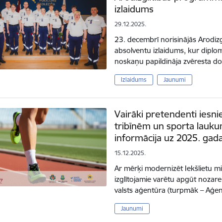
izlaidums
29.12.2025.
23. decembrī norisinājās Arodiz
absolventu izlaidums, kur diplom
noskaņu papildināja zvēresta d
Izlaidums
Jaunumi
Vairāki pretendenti iesn
tribīnēm un sporta lauku
informācija uz 2025. gad
15.12.2025.
Ar mērķi modernizēt Iekšlietu min
izglītojamie varētu apgūt nozar
valsts aģentūra (turpmāk – Aģen
Jaunumi