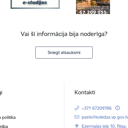
Vai šī informācija bija noderīga?
Sniegt atsauksmi
i
Kontakti
t
+371 67209786
E-pasts:
pasts@koledza.vp.gov.l
 politika
Ezermalas iela 10, Rīga,
mība