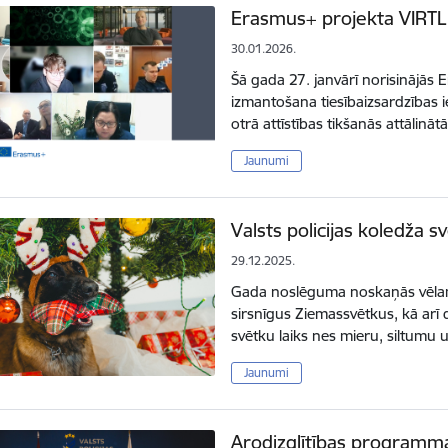
Erasmus+ projekta VIRTLE
30.01.2026.
Šā gada 27. janvārī norisinājās 
izmantošana tiesībaizsardzības 
otrā attīstības tikšanās attālin
Jaunumi
Valsts policijas koledža s
29.12.2025.
Gada noslēguma noskaņās vēlam
sirsnīgus Ziemassvētkus, kā arī
svētku laiks nes mieru, siltumu
Jaunumi
Arodizglītības programma