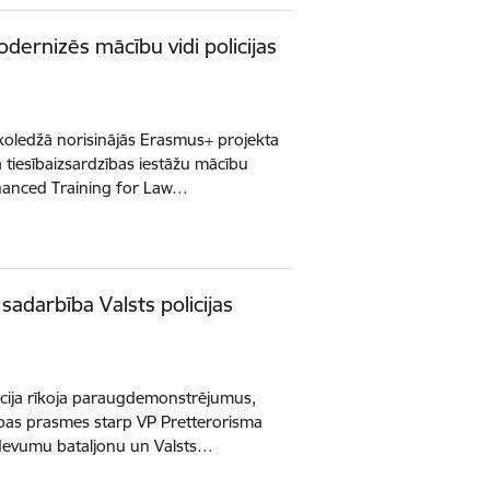
dernizēs mācību vidi policijas
 koledžā norisinājās Erasmus+ projekta
a tiesībaizsardzības iestāžu mācību
nhanced Training for Law…
 sadarbība Valsts policijas
licija rīkoja paraugdemonstrējumus,
ības prasmes starp VP Pretterorisma
devumu bataljonu un Valsts…