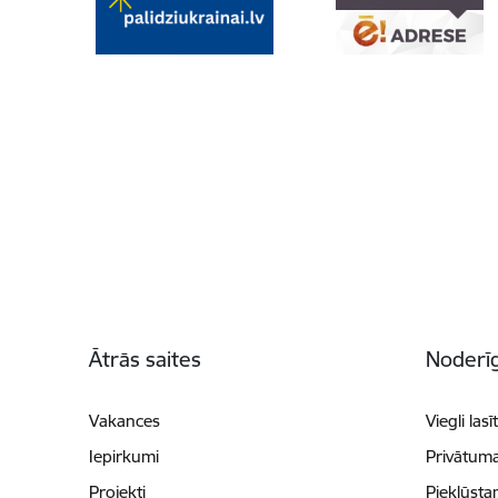
Kājene
Ātrās saites
Noderīg
Vakances
Viegli lasī
Iepirkumi
Privātuma
Projekti
Piekļūsta