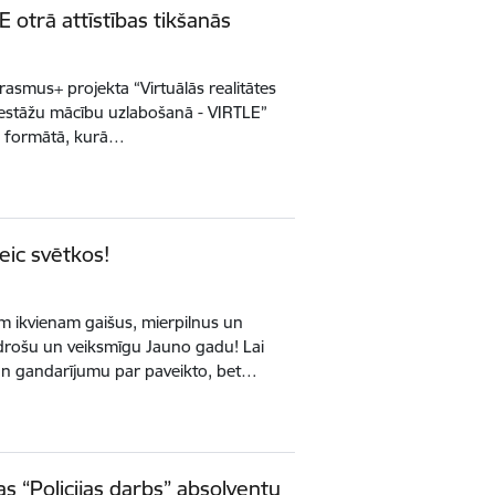
 otrā attīstības tikšanās
Erasmus+ projekta “Virtuālās realitātes
iestāžu mācību uzlabošanā - VIRTLE”
ātā formātā, kurā…
veic svētkos!
 ikvienam gaišus, mierpilnus un
 drošu un veiksmīgu Jauno gadu! Lai
 un gandarījumu par paveikto, bet…
s “Policijas darbs” absolventu