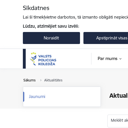
Pāriet uz lapas saturu
Sīkdatnes
Lai šī tīmekļvietne darbotos, tā izmanto obligāti nepiec
Lūdzu, atzīmējiet savu izvēli:
Noraidīt
Apstiprināt visas
Par mums
Sākums
Aktualitātes
Aktual
Jaunumi
Meklēt akt