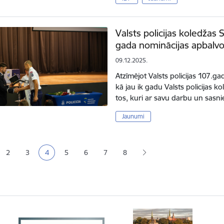
Valsts policijas koledžas
gada nominācijas apbalv
09.12.2025.
Atzīmējot Valsts policijas 107.ga
kā jau ik gadu Valsts policijas 
tos, kuri ar savu darbu un sas
Jaunumi
ana
2
3
4
5
6
7
8
a
Lapa
Lapa
Pašreizējā lapa
Lapa
Lapa
Lapa