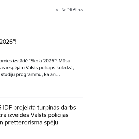
Notīrīt filtrus
 2026"!
ekamies izstādē “Skola 2026”! Mūsu
ības iespējām Valsts policijas koledžā,
 studiju programmu, kā arī…
S IDF projektā turpinās darbs
a izveides Valsts policijas
n pretterorisma spēju