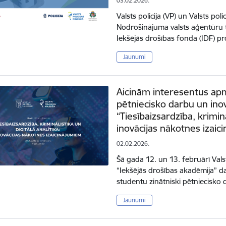
03.02.2026.
Valsts policija (VP) un Valsts pol
Nodrošinājuma valsts aģentūru t
Iekšējās drošības fonda (IDF) 
Jaunumi
Aicinām interesentus apm
pētniecisko darbu un ino
“Tiesībaizsardzība, kriminā
inovācijas nākotnes izaic
02.02.2026.
Šā gada 12. un 13. februārī Valst
“Iekšējās drošības akadēmija” d
studentu zinātniski pētniecisko
Jaunumi