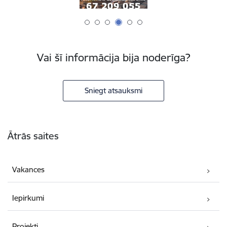
Vai šī informācija bija noderīga?
Sniegt atsauksmi
Kājene
Ātrās saites
Vakances
Iepirkumi
Projekti