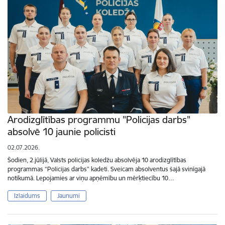
Arodizglītības programmu "Policijas darbs"
absolvē 10 jaunie policisti
02.07.2026.
Šodien, 2.jūlijā, Valsts policijas koledžu absolvēja 10 arodizglītības
programmas “Policijas darbs” kadeti. Sveicam absolventus šajā svinīgajā
notikumā. Lepojamies ar viņu apņēmību un mērķtiecību 10…
Izlaidums
Jaunumi