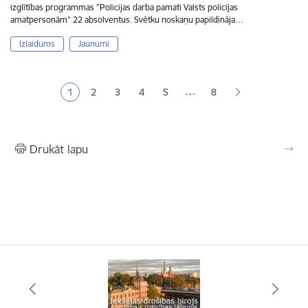
izglītības programmas "Policijas darba pamati Valsts policijas
amatpersonām" 22 absolventus. Svētku noskaņu papildināja…
Izlaidums
Jaunumi
Lapošana
…
1
2
3
4
5
8
Pašreizējā lapa
Lapa
Lapa
Lapa
Lapa
Drukāt lapu