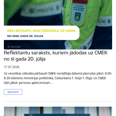
Reflektantu saraksts, kuriem jādodas uz CMEK
no šī gada 20. jūlija
17.07.2026.
Uz veselības stāvokļa pārbaudi CMEK norādītajā datumā jāierodas plkst. 8.00-
8.30 Iekšlietu ministrijas poliklīnikā, Čiekurkalna 1. līnijā 1, Rīgā. Uz CMEK
līdzi jābūt: personu apliecinošam…
Jaunumi