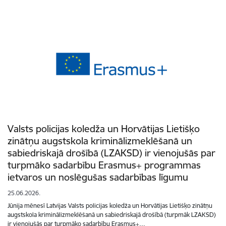
Valsts policijas koledža un Horvātijas Lietišķo
zinātņu augstskola kriminālizmeklēšanā un
sabiedriskajā drošībā (LZAKSD) ir vienojušās par
turpmāko sadarbību Erasmus+ programmas
ietvaros un noslēgušas sadarbības līgumu
25.06.2026.
Jūnija mēnesī Latvijas Valsts policijas koledža un Horvātijas Lietišķo zinātņu
augstskola kriminālizmeklēšanā un sabiedriskajā drošībā (turpmāk LZAKSD)
ir vienojušās par turpmāko sadarbību Erasmus+…