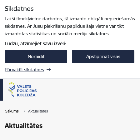
Pāriet uz lapas saturu
Sīkdatnes
Spied
lai meklētu
Enter
Lai šī tīmekļvietne darbotos, tā izmanto obligāti nepieciešamās
sīkdatnes. Ar Jūsu piekrišanu papildus šajā vietnē var tikt
izmantotas statistikas un sociālo mediju sīkdatnes.
Lūdzu, atzīmējiet savu izvēli:
Noraidīt
Apstiprināt visas
Pārvaldīt sīkdatnes
Sākums
Aktualitātes
Aktualitātes