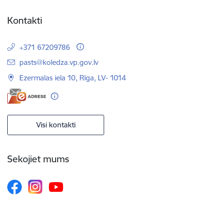
Kontakti
+371 67209786
E-pasts:
pasts@koledza.vp.gov.lv
Ezermalas iela 10, Rīga, LV- 1014
Visi kontakti
Sekojiet mums