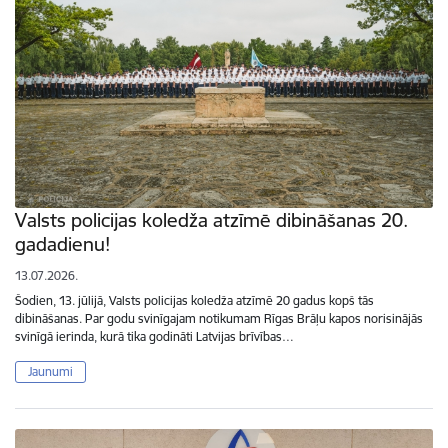
Valsts policijas koledža atzīmē dibināšanas 20.
gadadienu!
13.07.2026.
Šodien, 13. jūlijā, Valsts policijas koledža atzīmē 20 gadus kopš tās
dibināšanas. Par godu svinīgajam notikumam Rīgas Brāļu kapos norisinājās
svinīgā ierinda, kurā tika godināti Latvijas brīvības…
Jaunumi