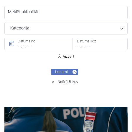
Meklēt aktualitāti
Kategorija
Datums no
Datums līdz
Aizvērt
Jaunumi
Notīrīt filtrus