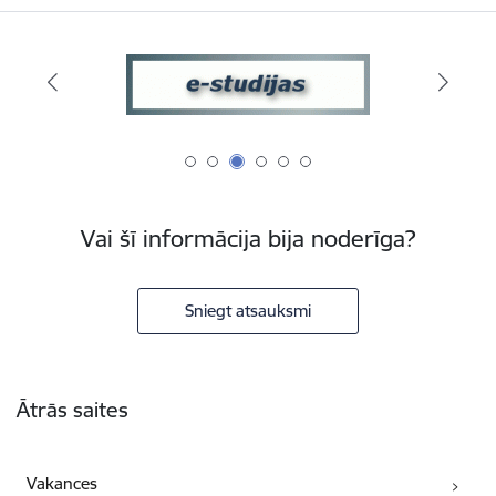
Vai šī informācija bija noderīga?
Sniegt atsauksmi
Kājene
Ātrās saites
Vakances