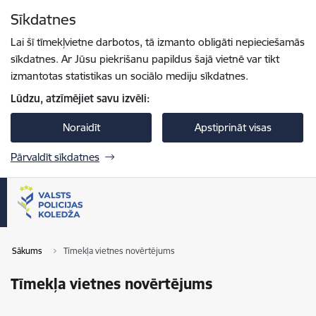
Pāriet uz lapas saturu
Sīkdatnes
Spied
lai meklētu
Enter
Lai šī tīmekļvietne darbotos, tā izmanto obligāti nepieciešamās
sīkdatnes. Ar Jūsu piekrišanu papildus šajā vietnē var tikt
izmantotas statistikas un sociālo mediju sīkdatnes.
Lūdzu, atzīmējiet savu izvēli:
Noraidīt
Apstiprināt visas
Pārvaldīt sīkdatnes
Sākums
Tīmekļa vietnes novērtējums
Tīmekļa vietnes novērtējums