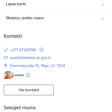
Lapas karte
Sīkdatņu izvēles maiņa
Kontakti
+371 67209786
E-pasts:
pasts@koledza.vp.gov.lv
Ezermalas iela 10, Rīga, LV- 1014
Visi kontakti
Sekojiet mums