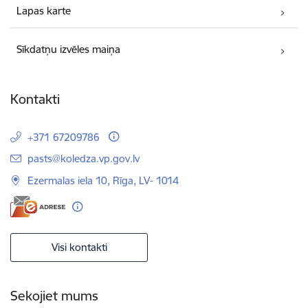
Lapas karte
Sīkdatņu izvēles maiņa
Kontakti
+371 67209786
E-pasts:
pasts@koledza.vp.gov.lv
Ezermalas iela 10, Rīga, LV- 1014
Visi kontakti
Sekojiet mums