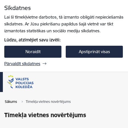
Pāriet uz lapas saturu
Sīkdatnes
Spied
lai meklētu
Enter
Lai šī tīmekļvietne darbotos, tā izmanto obligāti nepieciešamās
sīkdatnes. Ar Jūsu piekrišanu papildus šajā vietnē var tikt
izmantotas statistikas un sociālo mediju sīkdatnes.
Lūdzu, atzīmējiet savu izvēli:
Noraidīt
Apstiprināt visas
Pārvaldīt sīkdatnes
Sākums
Tīmekļa vietnes novērtējums
Tīmekļa vietnes novērtējums