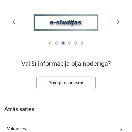
Vai šī informācija bija noderīga?
Sniegt atsauksmi
Kājene
Ātrās saites
Vakances