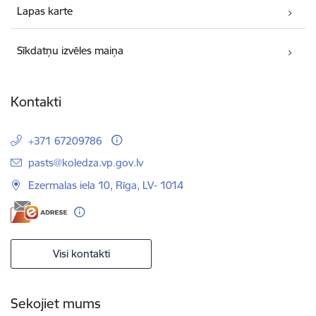
Lapas karte
Sīkdatņu izvēles maiņa
Kontakti
+371 67209786
E-pasts:
pasts@koledza.vp.gov.lv
Ezermalas iela 10, Rīga, LV- 1014
Visi kontakti
Sekojiet mums