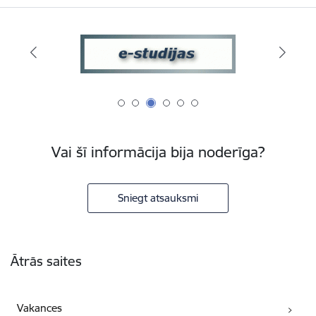
Vai šī informācija bija noderīga?
Sniegt atsauksmi
Kājene
Ātrās saites
Vakances