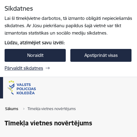
Pāriet uz lapas saturu
Sīkdatnes
Spied
lai meklētu
Enter
Lai šī tīmekļvietne darbotos, tā izmanto obligāti nepieciešamās
sīkdatnes. Ar Jūsu piekrišanu papildus šajā vietnē var tikt
izmantotas statistikas un sociālo mediju sīkdatnes.
Lūdzu, atzīmējiet savu izvēli:
Noraidīt
Apstiprināt visas
Pārvaldīt sīkdatnes
Sākums
Tīmekļa vietnes novērtējums
Tīmekļa vietnes novērtējums