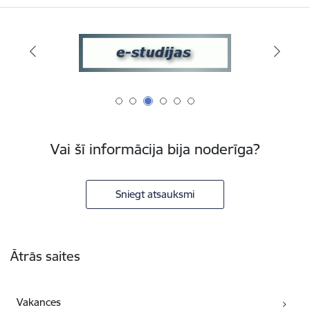
Vai šī informācija bija noderīga?
Sniegt atsauksmi
Kājene
Ātrās saites
Vakances