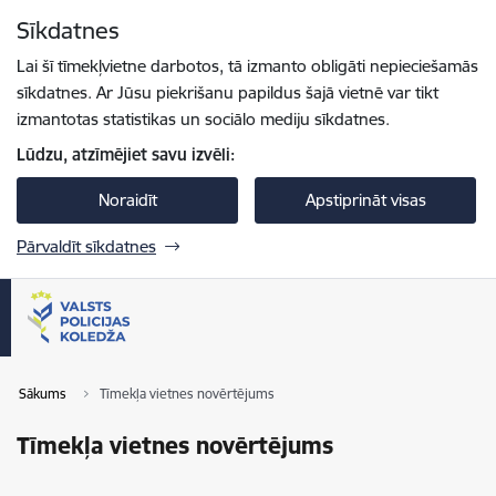
Pāriet uz lapas saturu
Sīkdatnes
Spied
lai meklētu
Enter
Lai šī tīmekļvietne darbotos, tā izmanto obligāti nepieciešamās
sīkdatnes. Ar Jūsu piekrišanu papildus šajā vietnē var tikt
izmantotas statistikas un sociālo mediju sīkdatnes.
Lūdzu, atzīmējiet savu izvēli:
Noraidīt
Apstiprināt visas
Pārvaldīt sīkdatnes
Sākums
Tīmekļa vietnes novērtējums
Tīmekļa vietnes novērtējums