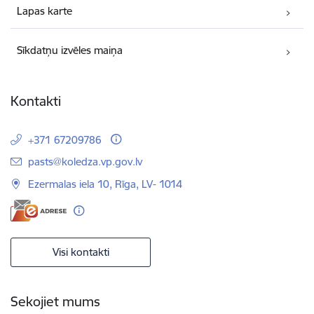
Lapas karte
Sīkdatņu izvēles maiņa
Kontakti
+371 67209786
E-pasts:
pasts@koledza.vp.gov.lv
Ezermalas iela 10, Rīga, LV- 1014
Visi kontakti
Sekojiet mums